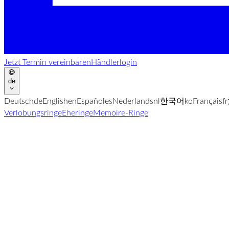
Jetzt Termin vereinbaren
Händlerlogin
de
Deutsch
de
English
en
Español
es
Nederlands
nl
한국어
ko
Français
fr
Verlobungsringe
Eheringe
Memoire-Ringe