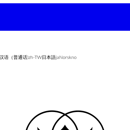
汉语（普通话)
zh-TW
日本語
ja
Norsk
no