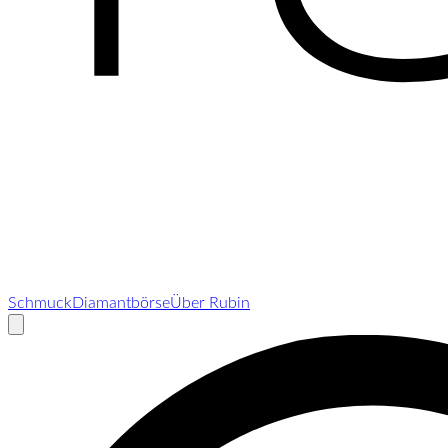
Schmuck
Diamantbörse
Über Rubin