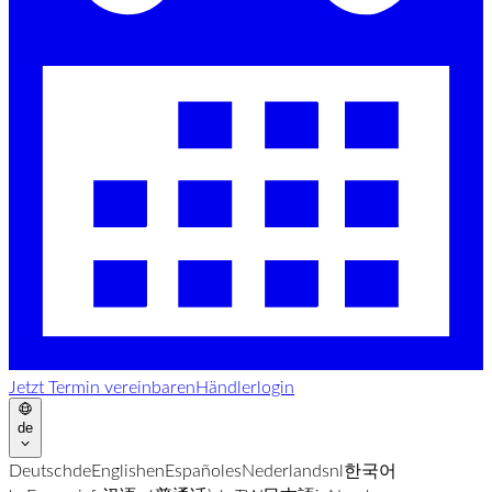
Jetzt Termin vereinbaren
Händlerlogin
de
Deutsch
de
English
en
Español
es
Nederlands
nl
한국어