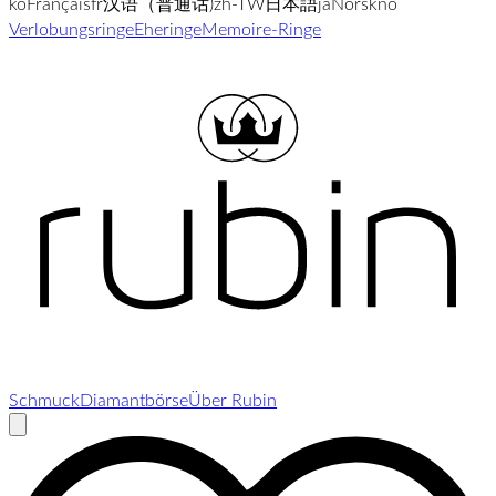
ko
Français
fr
汉语（普通话)
zh-TW
日本語
ja
Norsk
no
Verlobungsringe
Eheringe
Memoire-Ringe
Schmuck
Diamantbörse
Über Rubin