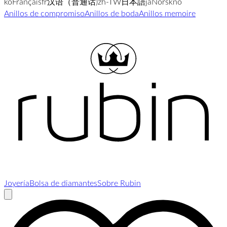
ko
Français
fr
汉语（普通话)
zh-TW
日本語
ja
Norsk
no
Anillos de compromiso
Anillos de boda
Anillos memoire
Joyería
Bolsa de diamantes
Sobre Rubin