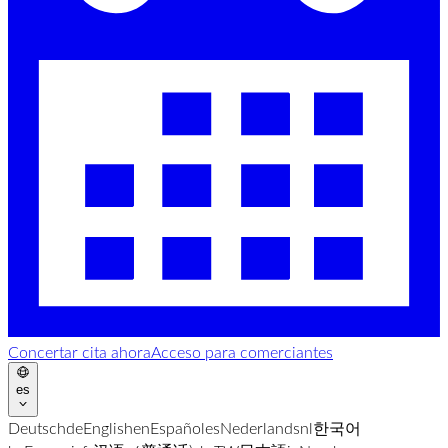
Concertar cita ahora
Acceso para comerciantes
es
Deutsch
de
English
en
Español
es
Nederlands
nl
한국어