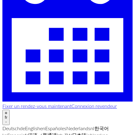
Fixer un rendez-vous maintenant
Connexion revendeur
fr
Deutsch
de
English
en
Español
es
Nederlands
nl
한국어