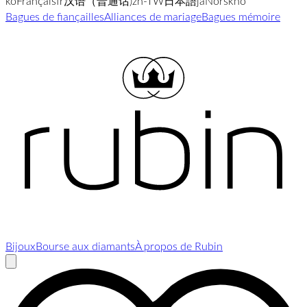
ko
Français
fr
汉语（普通话)
zh-TW
日本語
ja
Norsk
no
Bagues de fiançailles
Alliances de mariage
Bagues mémoire
Bijoux
Bourse aux diamants
À propos de Rubin