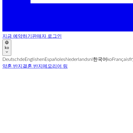
지금 예약하기
판매자 로그인
ko
Deutsch
de
English
en
Español
es
Nederlands
nl
한국어
ko
Français
fr
약혼 반지
결혼 반지
메모리어 링