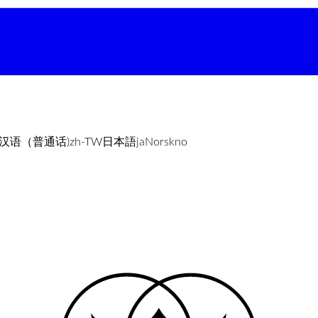
汉语（普通话)
zh-TW
日本語
ja
Norsk
no