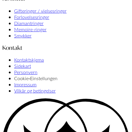
Gifteringer / vielsesringer
Forlovelsesringer
Diamantringer
Memoire-ringer
Smykker
Kontakt
Kontaktskjema
Sidekart
Personvern
Cookie‑Einstellungen
Impressum
Vilkår og betingelser