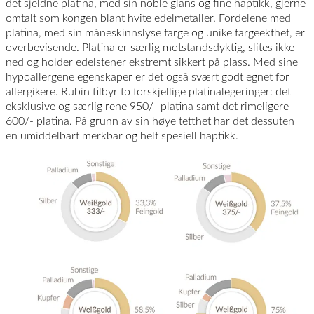
det sjeldne platina, med sin noble glans og fine haptikk, gjerne
omtalt som kongen blant hvite edelmetaller. Fordelene med
platina, med sin måneskinnslyse farge og unike fargeekthet, er
overbevisende. Platina er særlig motstandsdyktig, slites ikke
ned og holder edelstener ekstremt sikkert på plass. Med sine
hypoallergene egenskaper er det også svært godt egnet for
allergikere. Rubin tilbyr to forskjellige platinalegeringer: det
eksklusive og særlig rene 950/- platina samt det rimeligere
600/- platina. På grunn av sin høye tetthet har det dessuten
en umiddelbart merkbar og helt spesiell haptikk.