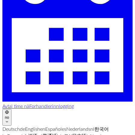
Avtal time nå
Forhandlerinnlogging
no
Deutsch
de
English
en
Español
es
Nederlands
nl
한국어