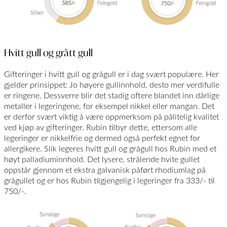
Hvitt gull og grått gull
Gifteringer i hvitt gull og grågull er i dag svært populære. Her
gjelder prinsippet: Jo høyere gullinnhold, desto mer verdifulle
er ringene. Dessverre blir det stadig oftere blandet inn dårlige
metaller i legeringene, for eksempel nikkel eller mangan. Det
er derfor svært viktig å være oppmerksom på pålitelig kvalitet
ved kjøp av gifteringer. Rubin tilbyr dette, ettersom alle
legeringer er nikkelfrie og dermed også perfekt egnet for
allergikere. Slik legeres hvitt gull og grågull hos Rubin med et
høyt palladiuminnhold. Det lysere, strålende hvite gullet
oppstår gjennom et ekstra galvanisk påført rhodiumlag på
grågullet og er hos Rubin tilgjengelig i legeringer fra 333/- til
750/-.