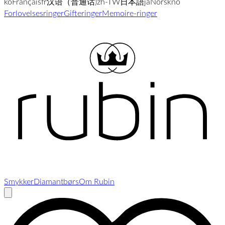
ko
Français
fr
汉语（普通话)
zh-TW
日本語
ja
Norsk
no
Forlovelsesringer
Gifteringer
Memoi­re-ringer
Smykker
Diamantbørs
Om Rubin