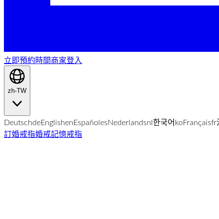
立即預約時間
商家登入
zh-TW
Deutsch
de
English
en
Español
es
Nederlands
nl
한국어
ko
Français
fr
訂婚戒指
婚戒
記憶戒指