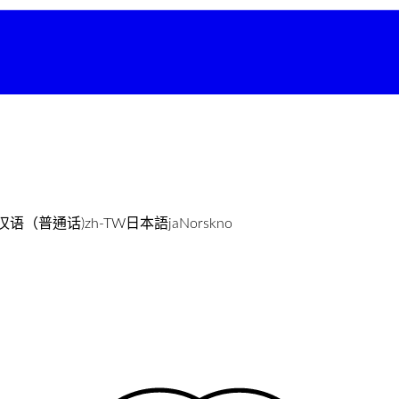
汉语（普通话)
zh-TW
日本語
ja
Norsk
no