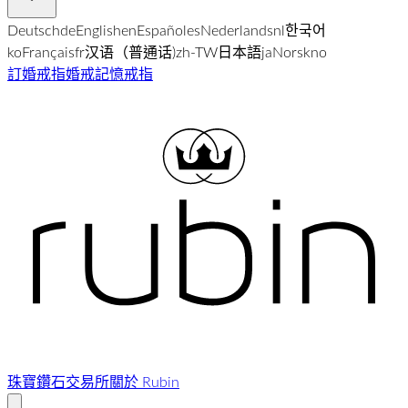
Deutsch
de
English
en
Español
es
Nederlands
nl
한국어
ko
Français
fr
汉语（普通话)
zh-TW
日本語
ja
Norsk
no
訂婚戒指
婚戒
記憶戒指
珠寶
鑽石交易所
關於 Rubin