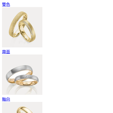
雙色
霧面
軸向