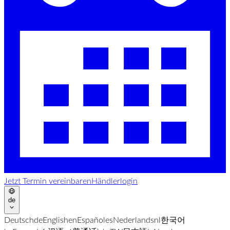
Jetzt Termin vereinbaren
Händlerlogin
de
Deutsch
de
English
en
Español
es
Nederlands
nl
한국어