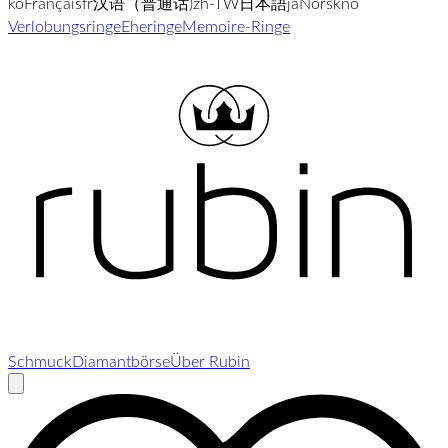
ko
Français
fr
汉语（普通话)
zh-TW
日本語
ja
Norsk
no
Verlobungsringe
Eheringe
Memoire-Ringe
Schmuck
Diamantbörse
Über Rubin