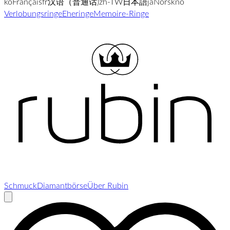
ko
Français
fr
汉语（普通话)
zh-TW
日本語
ja
Norsk
no
Verlobungsringe
Eheringe
Memoire-Ringe
Schmuck
Diamantbörse
Über Rubin