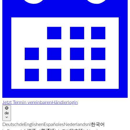
Jetzt Termin vereinbaren
Händlerlogin
de
Deutsch
de
English
en
Español
es
Nederlands
nl
한국어