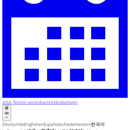
Jetzt Termin vereinbaren
Händlerlogin
de
Deutsch
de
English
en
Español
es
Nederlands
nl
한국어