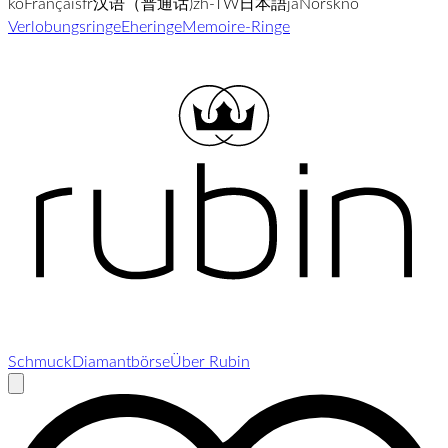
ko
Français
fr
汉语（普通话)
zh-TW
日本語
ja
Norsk
no
Verlobungsringe
Eheringe
Memoire-Ringe
Schmuck
Diamantbörse
Über Rubin