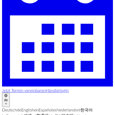
Jetzt Termin vereinbaren
Händlerlogin
de
Deutsch
de
English
en
Español
es
Nederlands
nl
한국어