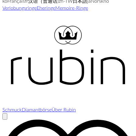
ko
Français
fr
汉语（普通话)
zh-TW
日本語
ja
Norsk
no
Verlobungsringe
Eheringe
Memoire-Ringe
Schmuck
Diamantbörse
Über Rubin