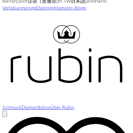
ko
Français
fr
汉语（普通话)
zh-TW
日本語
ja
Norsk
no
Verlobungsringe
Eheringe
Memoire-Ringe
Schmuck
Diamantbörse
Über Rubin