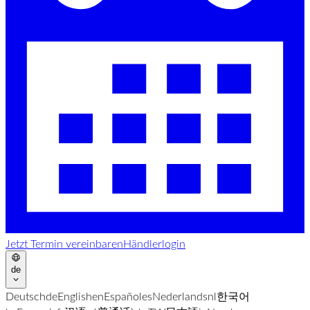
Jetzt Termin vereinbaren
Händlerlogin
de
Deutsch
de
English
en
Español
es
Nederlands
nl
한국어