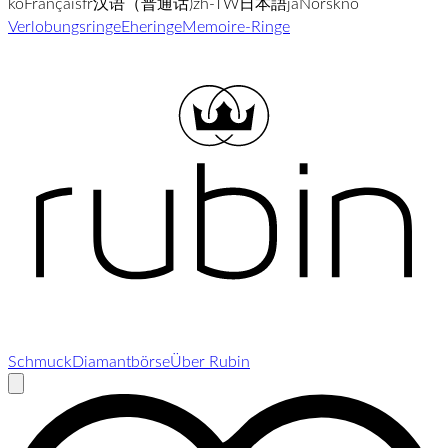
ko
Français
fr
汉语（普通话)
zh-TW
日本語
ja
Norsk
no
Verlobungsringe
Eheringe
Memoire-Ringe
Schmuck
Diamantbörse
Über Rubin