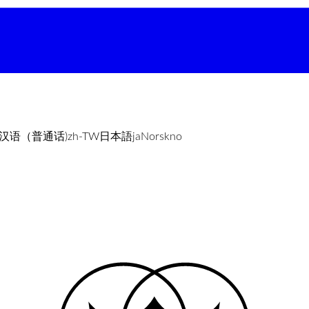
汉语（普通话)
zh-TW
日本語
ja
Norsk
no