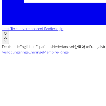
Jetzt Termin vereinbaren
Händlerlogin
de
Deutsch
de
English
en
Español
es
Nederlands
nl
한국어
ko
Français
fr
Verlobungsringe
Eheringe
Memoire-Ringe