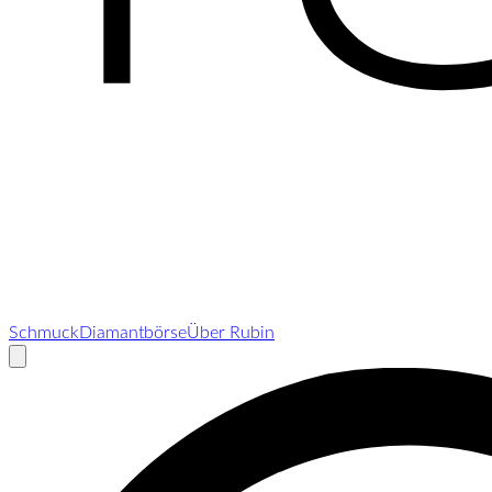
Schmuck
Diamantbörse
Über Rubin