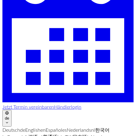
Jetzt Termin vereinbaren
Händlerlogin
de
Deutsch
de
English
en
Español
es
Nederlands
nl
한국어