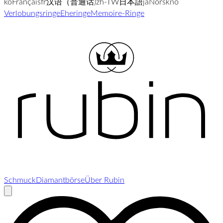
ko
Français
fr
汉语（普通话)
zh-TW
日本語
ja
Norsk
no
Verlobungsringe
Eheringe
Memoire-Ringe
Schmuck
Diamantbörse
Über Rubin