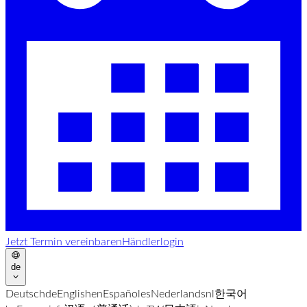
Jetzt Termin vereinbaren
Händlerlogin
de
Deutsch
de
English
en
Español
es
Nederlands
nl
한국어