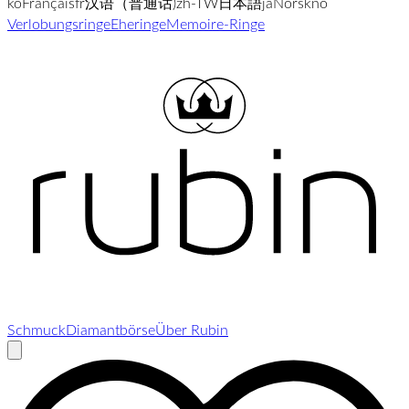
ko
Français
fr
汉语（普通话)
zh-TW
日本語
ja
Norsk
no
Verlobungsringe
Eheringe
Memoire-Ringe
Schmuck
Diamantbörse
Über Rubin