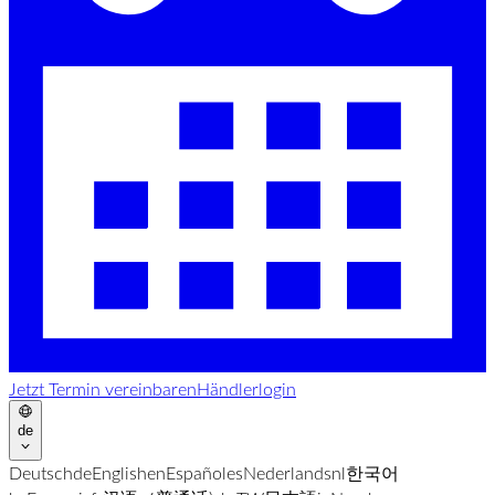
Jetzt Termin vereinbaren
Händlerlogin
de
Deutsch
de
English
en
Español
es
Nederlands
nl
한국어