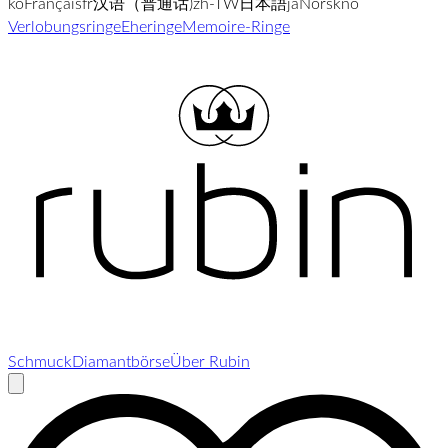
ko
Français
fr
汉语（普通话)
zh-TW
日本語
ja
Norsk
no
Verlobungsringe
Eheringe
Memoire-Ringe
Schmuck
Diamantbörse
Über Rubin