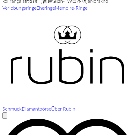
ko
Français
fr
汉语（普通话)
zh-TW
日本語
ja
Norsk
no
Verlobungsringe
Eheringe
Memoire-Ringe
Schmuck
Diamantbörse
Über Rubin