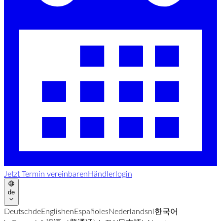
Jetzt Termin vereinbaren
Händlerlogin
de
Deutsch
de
English
en
Español
es
Nederlands
nl
한국어