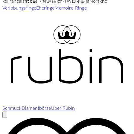
ko
Français
fr
汉语（普通话)
zh-TW
日本語
ja
Norsk
no
Verlobungsringe
Eheringe
Memoire-Ringe
Schmuck
Diamantbörse
Über Rubin