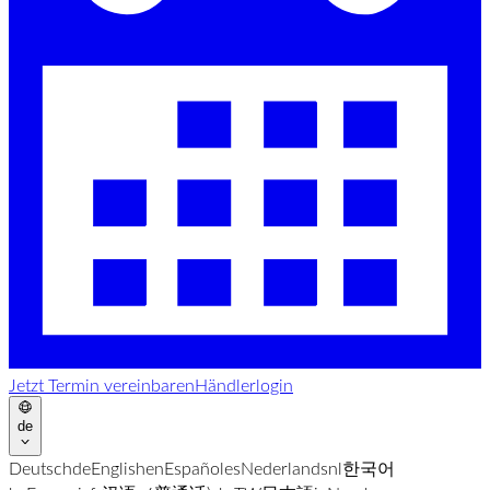
Jetzt Termin vereinbaren
Händlerlogin
de
Deutsch
de
English
en
Español
es
Nederlands
nl
한국어