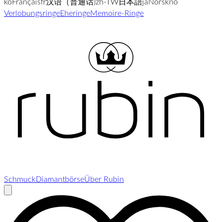
ko
Français
fr
汉语（普通话)
zh-TW
日本語
ja
Norsk
no
Verlobungsringe
Eheringe
Memoire-Ringe
Schmuck
Diamantbörse
Über Rubin