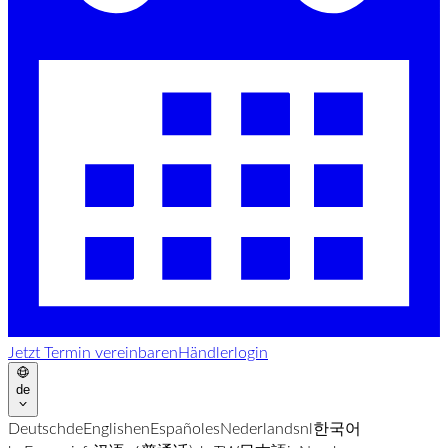
Jetzt Termin vereinbaren
Händlerlogin
de
Deutsch
de
English
en
Español
es
Nederlands
nl
한국어