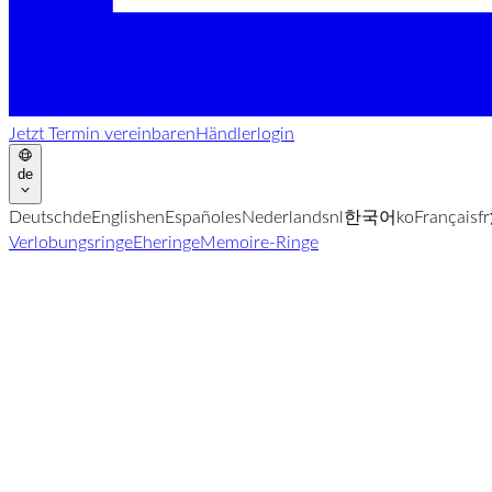
Jetzt Termin vereinbaren
Händlerlogin
de
Deutsch
de
English
en
Español
es
Nederlands
nl
한국어
ko
Français
fr
Verlobungsringe
Eheringe
Memoire-Ringe