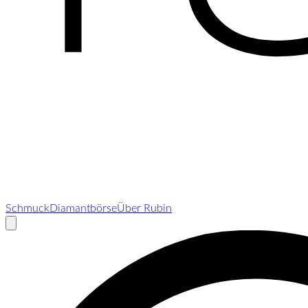
Schmuck
Diamantbörse
Über Rubin