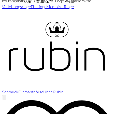
ko
Français
fr
汉语（普通话)
zh-TW
日本語
ja
Norsk
no
Verlobungsringe
Eheringe
Memoire-Ringe
Schmuck
Diamantbörse
Über Rubin