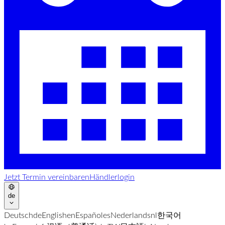
Jetzt Termin vereinbaren
Händlerlogin
de
Deutsch
de
English
en
Español
es
Nederlands
nl
한국어