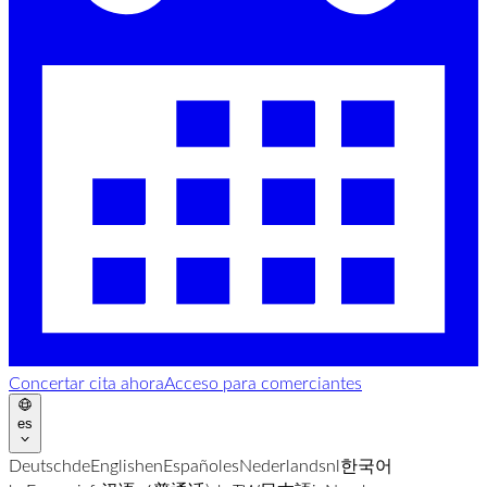
Concertar cita ahora
Acceso para comerciantes
es
Deutsch
de
English
en
Español
es
Nederlands
nl
한국어