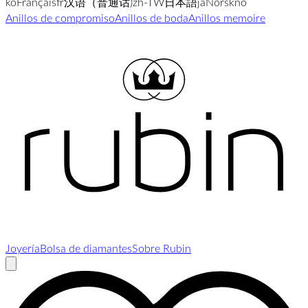
ko
Français
fr
汉语（普通话)
zh-TW
日本語
ja
Norsk
no
Anillos de compromiso
Anillos de boda
Anillos memoire
Joyería
Bolsa de diamantes
Sobre Rubin