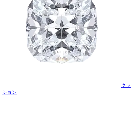
クッ
ション