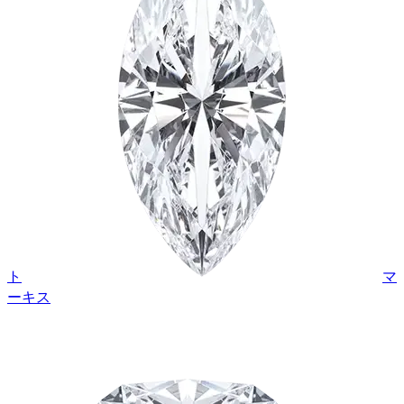
ト
マ
ーキス