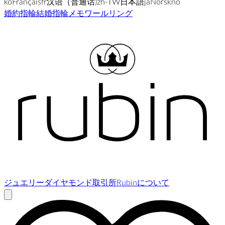
ko
Français
fr
汉语（普通话)
zh-TW
日本語
ja
Norsk
no
婚約指輪
結婚指輪
メモワールリング
ジュエリー
ダイヤモンド取引所
Rubinについて