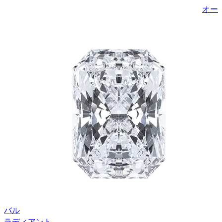
オー
バル
ラディアント