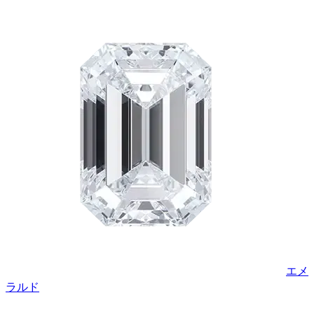
エメ
ラルド