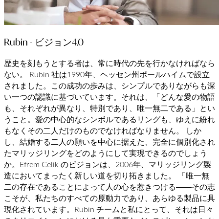
Rubin - ビジョン4.0
歴史を刻もうとする者は、常に時代の先を行かなければなら
ない。 Rubin 社は1990年、ヘッセン州ポールハイムで設立
されました。この成功の歩みは、シンプルでありながらも深
い一つの認識に基づいています。それは、「どんな愛の物語
も、それぞれが異なり、特別であり、唯一無二である」とい
うこと。愛の中心的なシンボルであるリングも、ゆえに紛れ
もなくその二人だけのものでなければなりません。 しか
し、結婚する二人の願いを中心に据えた、完全に個別化され
たマリッジリングをどのようにして実現できるのでしょう
か。Efrem Celik のビジョンは、2006年、マリッジリング製
造においてまったく新しい道を切り拓きました。 「唯一無
二の存在であることによって人の心を惹きつける――その志
こそが、私たちのすべての原動力であり、あらゆる製品に具
現化されています。Rubin チームと私にとって、それは日々