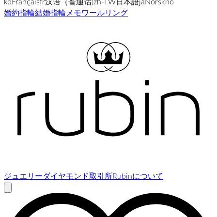
ko
Français
fr
汉语（普通话)
zh-TW
日本語
ja
Norsk
no
婚約指輪
結婚指輪
メモワールリング
ジュエリー
ダイヤモンド取引所
Rubinについて