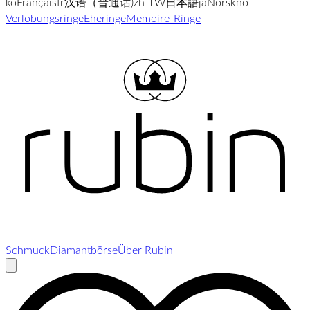
ko
Français
fr
汉语（普通话)
zh-TW
日本語
ja
Norsk
no
Verlobungsringe
Eheringe
Memoire-Ringe
Schmuck
Diamantbörse
Über Rubin