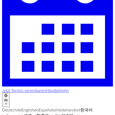
Jetzt Termin vereinbaren
Händlerlogin
de
Deutsch
de
English
en
Español
es
Nederlands
nl
한국어