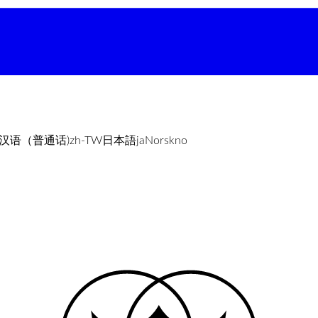
汉语（普通话)
zh-TW
日本語
ja
Norsk
no