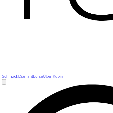
Schmuck
Diamantbörse
Über Rubin