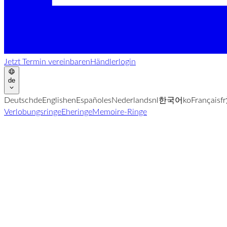
Jetzt Termin vereinbaren
Händlerlogin
de
Deutsch
de
English
en
Español
es
Nederlands
nl
한국어
ko
Français
fr
Verlobungsringe
Eheringe
Memoire-Ringe