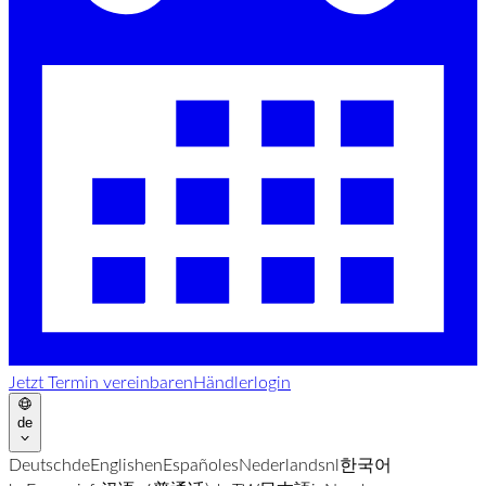
Jetzt Termin vereinbaren
Händlerlogin
de
Deutsch
de
English
en
Español
es
Nederlands
nl
한국어