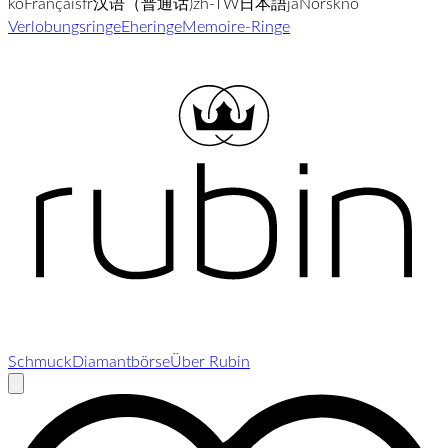
ko
Français
fr
汉语（普通话)
zh-TW
日本語
ja
Norsk
no
Verlobungsringe
Eheringe
Memoire-Ringe
Schmuck
Diamantbörse
Über Rubin