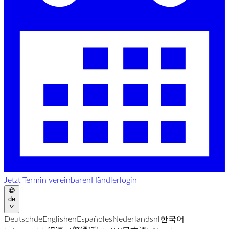
Jetzt Termin vereinbaren
Händlerlogin
de
Deutsch
de
English
en
Español
es
Nederlands
nl
한국어