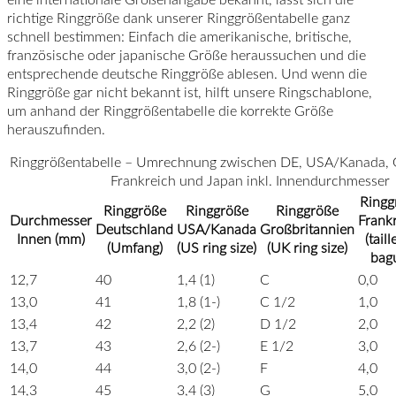
richtige Ringgröße dank unserer Ringgrößentabelle ganz
schnell bestimmen: Einfach die amerikanische, britische,
französische oder japanische Größe heraussuchen und die
entsprechende deutsche Ringgröße ablesen. Und wenn die
Ringgröße gar nicht bekannt ist, hilft unsere Ringschablone,
um anhand der Ringgrößentabelle die korrekte Größe
herauszufinden.
Ringgrößentabelle – Umrechnung zwischen DE, USA/Kanada, G
Frankreich und Japan inkl. Innendurchmesser
Ringg
Ringgröße
Ringgröße
Ringgröße
Durchmesser
Frank
Deutschland
USA/Kanada
Großbritannien
Innen (mm)
(taill
(Umfang)
(US ring size)
(UK ring size)
bag
12,7
40
1,4 (1)
C
0,0
13,0
41
1,8 (1-)
C 1/2
1,0
13,4
42
2,2 (2)
D 1/2
2,0
13,7
43
2,6 (2-)
E 1/2
3,0
14,0
44
3,0 (2-)
F
4,0
14,3
45
3,4 (3)
G
5,0