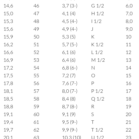
14,6
46
3,7 (3-)
G 1/2
6,0
15,0
47
4,1 (4)
H 1/2
7,0
15,3
48
4,5 (4-)
I 1/2
8,0
15,6
49
4,9 (4-)
J
9,0
15,9
50
5,3 (5)
K
10
16,2
51
5,7 (5-)
K 1/2
11
16,6
52
6,1 (6)
L 1/2
12
16,9
53
6,4 (6)
M 1/2
13
17,2
54
6,8 (6-)
N
14
17,5
55
7,2 (7)
O
15
17,8
56
7,6 (7-)
P
16
18,1
57
8,0 (7-)
P 1/2
17
18,5
58
8,4 (8)
Q 1/2
18
18,8
59
8,7 (8-)
R
19
19,1
60
9,1 (9)
S
20
19,4
61
9,5 (9-)
T
21
19,7
62
9,9 (9-)
T 1/2
22
20,1
63
10,3 (10)
U 1/2
23