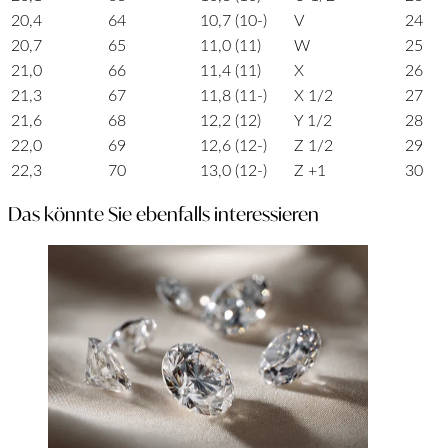
20,4
64
10,7 (10-)
V
24
20,7
65
11,0 (11)
W
25
21,0
66
11,4 (11)
X
26
21,3
67
11,8 (11-)
X 1/2
27
21,6
68
12,2 (12)
Y 1/2
28
22,0
69
12,6 (12-)
Z 1/2
29
22,3
70
13,0 (12-)
Z +1
30
Das könnte Sie ebenfalls interessieren