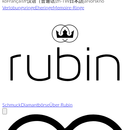
ko
Français
fr
汉语（普通话)
zh-TW
日本語
ja
Norsk
no
Verlobungsringe
Eheringe
Memoire-Ringe
Schmuck
Diamantbörse
Über Rubin