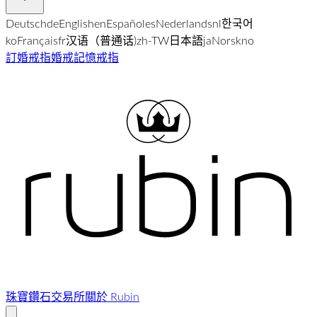
Deutsch
de
English
en
Español
es
Nederlands
nl
한국어
ko
Français
fr
汉语（普通话)
zh-TW
日本語
ja
Norsk
no
訂婚戒指
婚戒
記憶戒指
珠寶
鑽石交易所
關於 Rubin