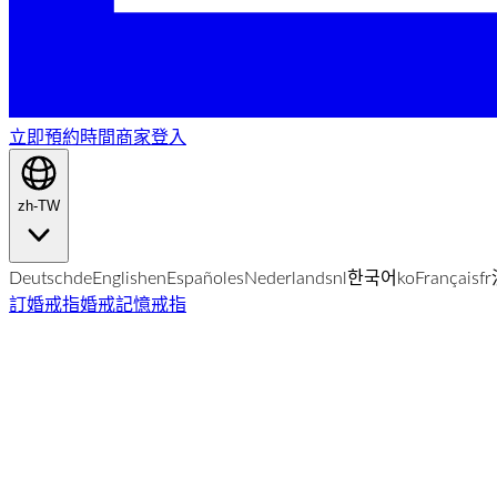
立即預約時間
商家登入
zh-TW
Deutsch
de
English
en
Español
es
Nederlands
nl
한국어
ko
Français
fr
訂婚戒指
婚戒
記憶戒指