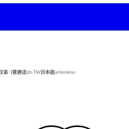
汉语（普通话)
zh-TW
日本語
ja
Norsk
no