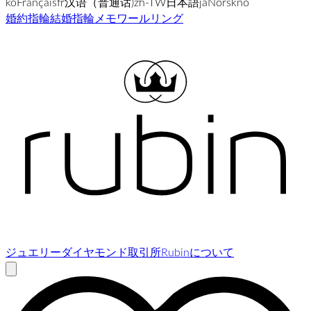
ko
Français
fr
汉语（普通话)
zh-TW
日本語
ja
Norsk
no
婚約指輪
結婚指輪
メモワールリング
ジュエリー
ダイヤモンド取引所
Rubinについて